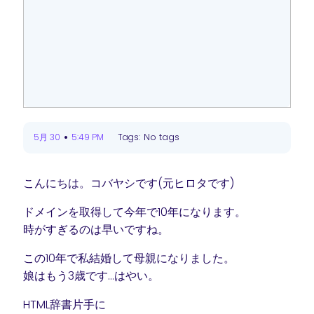
•
No tags
5月 30
5:49 PM
Tags:
こんにちは。コバヤシです(元ヒロタです)
ドメインを取得して今年で10年になります。
時がすぎるのは早いですね。
この10年で私結婚して母親になりました。
娘はもう3歳です…はやい。
HTML辞書片手に