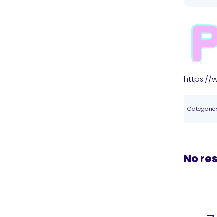
https:/
Categorie
No re