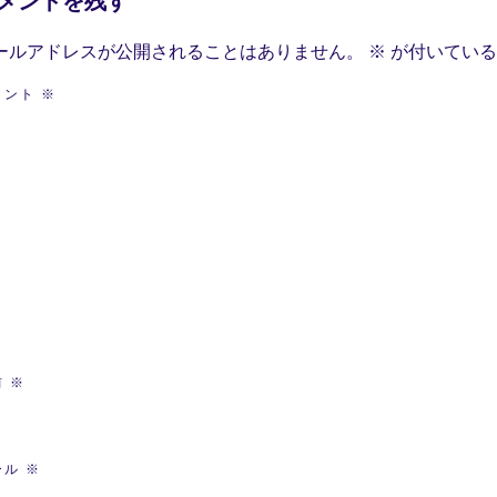
メントを残す
ールアドレスが公開されることはありません。
※
が付いている
メント
※
前
※
ール
※