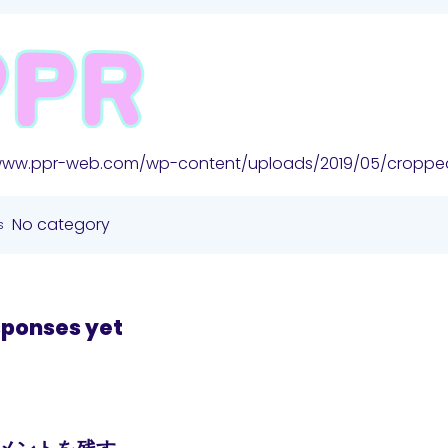
/www.ppr-web.com/wp-content/uploads/2019/05/croppe
No category
s
sponses yet